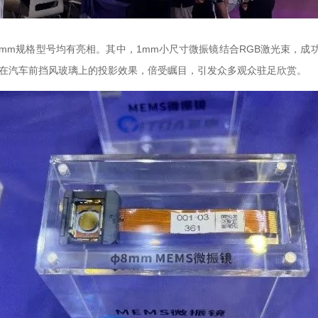
型号均有亮相。其中，1mm小尺寸微振镜结合RGB激光束，成
方案在汽车前挡风玻璃上的投影效果，倍受瞩目，引发众多观众驻足欣赏。