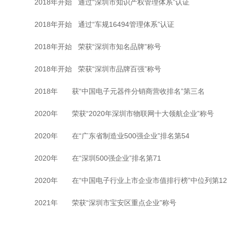
2018年开始 通过“深圳市知识产权管理体系”认证
2018年开始 通过“车规16494管理体系”认证
2018年开始 荣获“深圳市知名品牌”称号
2018年开始 荣获“深圳市品牌百强”称号
2018年 获“中国电子元器件分销商营收排名”第三名
2020年 荣获“2020年深圳市物联网十大领航企业”称号
2020年 在“广东省制造业500强企业”排名第54
2020年 在“深圳500强企业”排名第71
2020年 在“中国电子行业上市企业市值排行榜”中位列第12
2021年 荣获“深圳市宝安区重点企业”称号